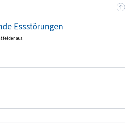
unde Essstörungen
htfelder
aus.