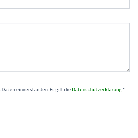
Ich bin mit der Verarbeitung meiner personenbezogenen Daten einverstanden. Es gilt die
Datenschutzerklärung
*