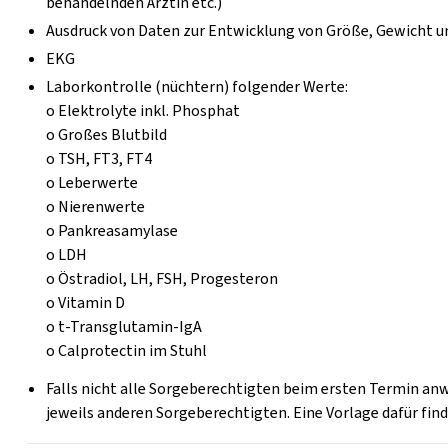
behandelnden Ärztin etc.)
Ausdruck von Daten zur Entwicklung von Größe, Gewicht u
EKG
Laborkontrolle (nüchtern) folgender Werte:
o Elektrolyte inkl. Phosphat
o Großes Blutbild
o TSH, FT3, FT4
o Leberwerte
o Nierenwerte
o Pankreasamylase
o LDH
o Östradiol, LH, FSH, Progesteron
o Vitamin D
o t-Transglutamin-IgA
o Calprotectin im Stuhl
Falls nicht alle Sorgeberechtigten beim ersten Termin an
jeweils anderen Sorgeberechtigten. Eine Vorlage dafür fin