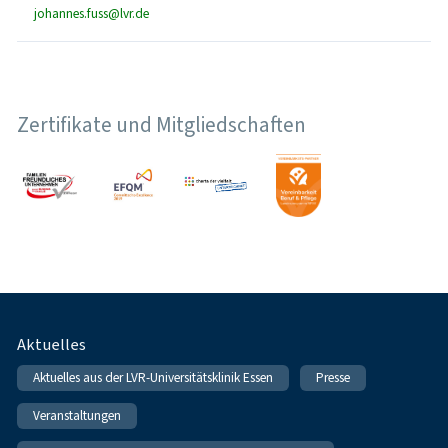
johannes.fuss@lvr.de
Zertifikate und Mitgliedschaften
Fußnavigation
Aktuelles
Aktuelles aus der LVR-Universitätsklinik Essen
Presse
Veranstaltungen