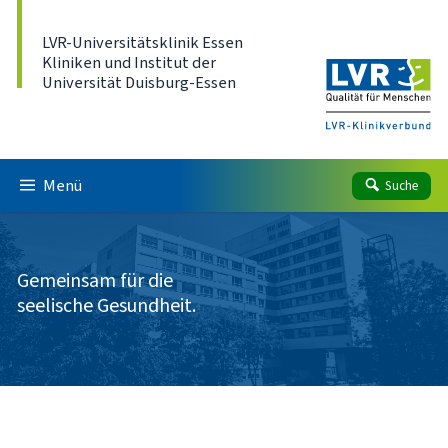
Direkt zum Inhalt
LVR-Universitätsklinik Essen
Kliniken und Institut der
Universität Duisburg-Essen
Menü
Suche
Gemeinsam für die
seelische Gesundheit.
Über uns
Behandlungsangebote
Patient*innen & Angehörige