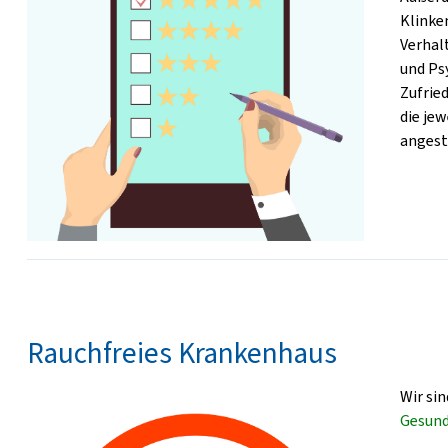
Klinke
Verhal
und Ps
Zufrie
die je
angest
Rauchfreies Krankenhaus
Wir si
Gesund