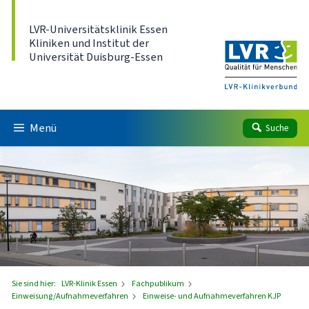
Direkt zum Inhalt
LVR-Universitätsklinik Essen
Kliniken und Institut der
Universität Duisburg-Essen
Menü
Suche
Sie sind hier:
LVR-Klinik Essen
Fachpublikum
Einweisung/Aufnahmeverfahren
Einweise- und Aufnahmeverfahren KJP