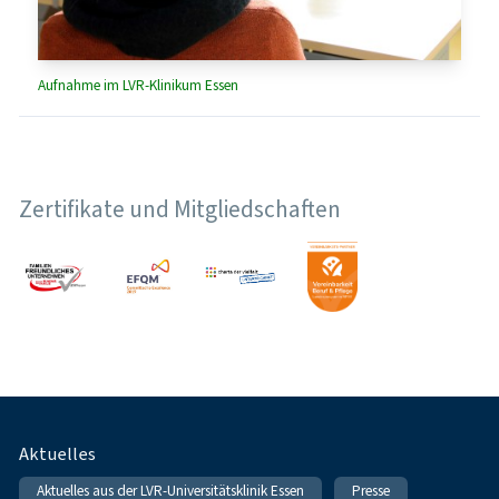
Aufnahme im LVR-Klinikum Essen
Zertifikate und Mitgliedschaften
Fußnavigation
Aktuelles
Aktuelles aus der LVR-Universitätsklinik Essen
Presse