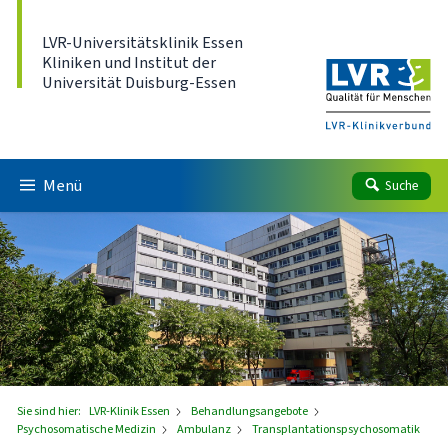
Direkt zum Inhalt
LVR-Universitätsklinik Essen
Kliniken und Institut der
Universität Duisburg-Essen
Menü
Suche
Sie sind hier:
LVR-Klinik Essen
Behandlungsangebote
Psychosomatische Medizin
Ambulanz
Transplantationspsychosomatik