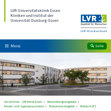
Direkt zum Inhalt
LVR-Universitätsklinik Essen
Kliniken und Institut der
Universität Duisburg-Essen
Menü
Suche
Sie sind hier:
LVR-Klinik Essen
Behandlungsangebote
Kinder- und Jugendpsychiatrie
Stationäres Angebot
Station KJP 1