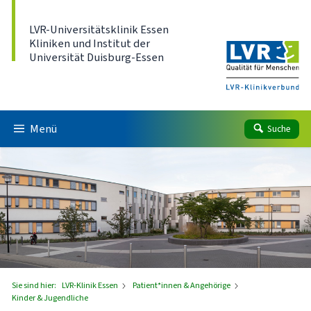
Direkt zum Inhalt
LVR-Universitätsklinik Essen
Kliniken und Institut der
Universität Duisburg-Essen
Menü
Suche
Sie sind hier:
LVR-Klinik Essen
Patient*innen & Angehörige
Kinder & Jugendliche