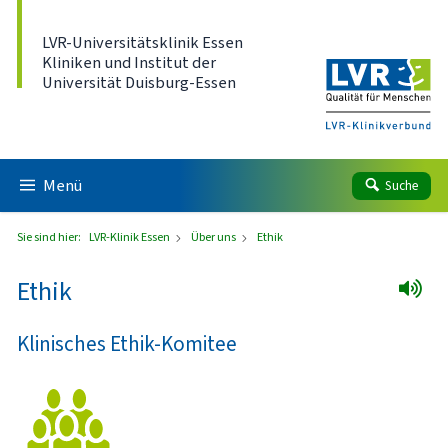
Direkt zum Inhalt
LVR-Universitätsklinik Essen
Kliniken und Institut der
Universität Duisburg-Essen
Menü
Suche
Sie sind hier:
LVR-Klinik Essen
Über uns
Ethik
Ethik
Klinisches Ethik-Komitee