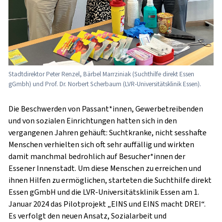
Stadtdirektor Peter Renzel, Bärbel Marrziniak (Suchthilfe direkt Essen
gGmbh) und Prof. Dr. Norbert Scherbaum (LVR-Universitätsklinik Essen).
Die Beschwerden von Passant*innen, Gewerbetreibenden
und von sozialen Einrichtungen hatten sich in den
vergangenen Jahren gehäuft: Suchtkranke, nicht sesshafte
Menschen verhielten sich oft sehr auffällig und wirkten
damit manchmal bedrohlich auf Besucher*innen der
Essener Innenstadt. Um diese Menschen zu erreichen und
ihnen Hilfen zu ermöglichen, starteten die Suchthilfe direkt
Essen gGmbH und die LVR-Universitätsklinik Essen am 1.
Januar 2024 das Pilotprojekt „EINS und EINS macht DREI“.
Es verfolgt den neuen Ansatz, Sozialarbeit und