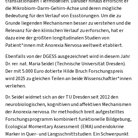
translationalen Tiermodellen. Darüber hinaus erforscht er
die Mikrobiom-Darm-Gehirn-Achse und deren mögliche
Bedeutung für den Verlauf von Essstörungen. Um die zu
Grunde liegenden Mechanismen besser zu verstehen und die
Relevanz für den klinischen Verlauf zu erforschen, hat er
dazu eine der größten longitudinalen Studien von
Patient*innen mit Anorexia Nervosa weltweit etabliert.
Ebenfalls von der DGESS ausgezeichnet wird in diesem Jahr
Dr. rer. nat. Maria Seidel (Technische Universität Dresden).
Der mit 5.000 Euro dotierte Hilde Bruch Forschungspreis
wird 2025 zu gleichen Teilen an beide Wissenschaftler*innen
verliehen.
Dr. Seidel widmet sich an der TU Dresden seit 2012 den
neurobiologischen, kognitiven und affektiven Mechanismen
der Anorexia nervosa. Ihr methodisch breit aufgestelltes
Forschungsprogramm kombiniert funktionelle Bildgebung,
Ecological Momentary Assessment (EMA) und endokrine
Marker in Quer- und Längsschnittstudien. Ein Schwerpunkt